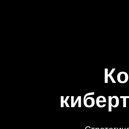
Ко
кибер